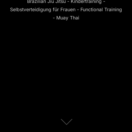
Brazilian Jiu Jitsu - Kindertraining -
Selbstverteidigung für Frauen - Functional Training
- Muay Thai
Zum
Inhalt